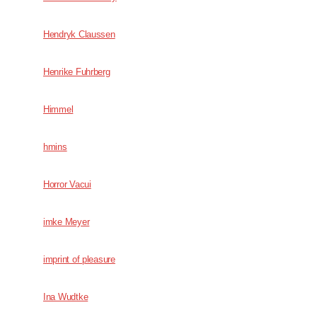
Hendryk Claussen
Henrike Fuhrberg
Himmel
hmins
Horror Vacui
imke Meyer
imprint of pleasure
Ina Wudtke