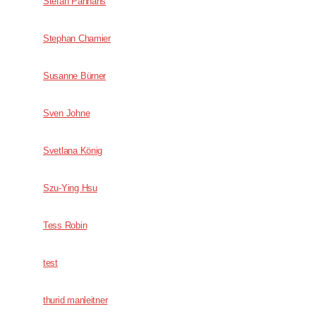
Stefan Panhans
Stephan Chamier
Susanne Bürner
Sven Johne
Svetlana König
Szu-Ying Hsu
Tess Robin
test
thurid manleitner