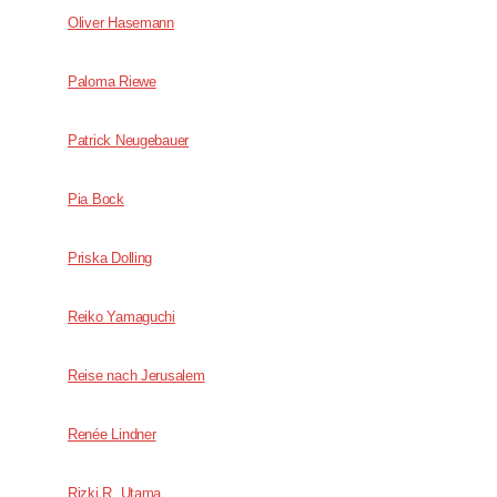
Oliver Hasemann
Paloma Riewe
Patrick Neugebauer
Pia Bock
Priska Dolling
Reiko Yamaguchi
Reise nach Jerusalem
Renée ­Lindner
Rizki R. Utama