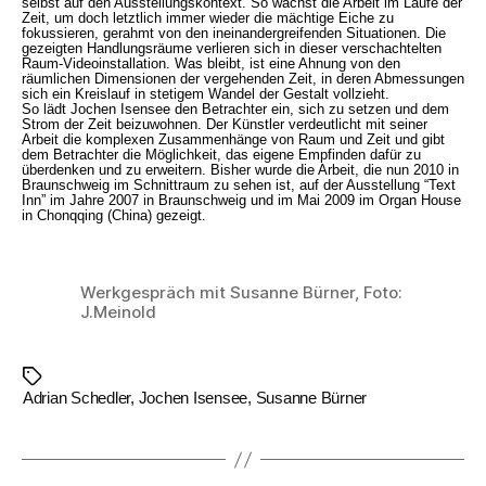
selbst auf den Ausstellungskontext. So wächst die Arbeit im Laufe der
Zeit, um doch letztlich immer wieder die mächtige Eiche zu
fokussieren, gerahmt von den ineinandergreifenden Situationen. Die
gezeigten Handlungsräume verlieren sich in dieser verschachtelten
Raum-Videoinstallation. Was bleibt, ist eine Ahnung von den
räumlichen Dimensionen der vergehenden Zeit, in deren Abmessungen
sich ein Kreislauf in stetigem Wandel der Gestalt vollzieht.
So lädt Jochen Isensee den Betrachter ein, sich zu setzen und dem
Strom der Zeit beizuwohnen. Der Künstler verdeutlicht mit seiner
Arbeit die komplexen Zusammenhänge von Raum und Zeit und gibt
dem Betrachter die Möglichkeit, das eigene Empfinden dafür zu
überdenken und zu erweitern. Bisher wurde die Arbeit, die nun 2010 in
Braunschweig im Schnittraum zu sehen ist, auf der Ausstellung “Text
Inn” im Jahre 2007 in Braunschweig und im Mai 2009 im Organ House
in Chonqqing (China) gezeigt.
Werkgespräch mit Susanne Bürner, Foto:
J.Meinold
Schlagwörter
Adrian Schedler
,
Jochen Isensee
,
Susanne Bürner