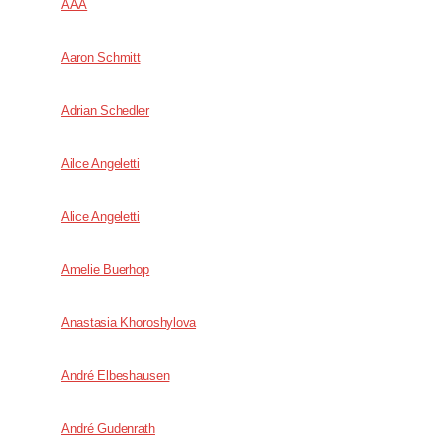
AAA
Aaron Schmitt
Adrian Schedler
Ailce Angeletti
Alice Angeletti
Amelie Buerhop
Anastasia Khoroshylova
André Elbeshausen
André Gudenrath