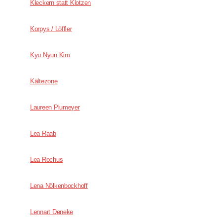
Kleckern statt Klotzen
Korpys / Löffler
Kyu Nyun Kim
Kältezone
Laureen Plumeyer
Lea Raab
Lea Rochus
Lena Nölkenbockhoff
Lennart Deneke