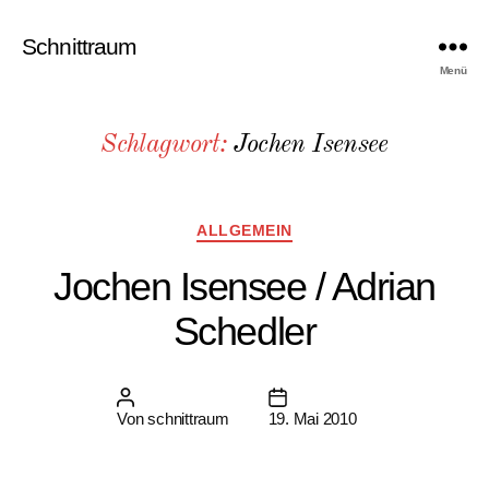
Schnittraum
Menü
Schlagwort:
Jochen Isensee
Kategorien
ALLGEMEIN
Jochen Isensee / Adrian
Schedler
Beitragsautor
Beitragsdatum
Von
schnittraum
19. Mai 2010