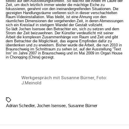
selbst auf den Ausstellungskontext. So wächst die Arbeit im Laufe der
Zeit, um doch letztlich immer wieder die mächtige Eiche zu
fokussieren, gerahmt von den ineinandergreifenden Situationen. Die
gezeigten Handlungsräume verlieren sich in dieser verschachtelten
Raum-Videoinstallation. Was bleibt, ist eine Ahnung von den
räumlichen Dimensionen der vergehenden Zeit, in deren Abmessungen
sich ein Kreislauf in stetigem Wandel der Gestalt vollzieht.
So lädt Jochen Isensee den Betrachter ein, sich zu setzen und dem
Strom der Zeit beizuwohnen. Der Künstler verdeutlicht mit seiner
Arbeit die komplexen Zusammenhänge von Raum und Zeit und gibt
dem Betrachter die Möglichkeit, das eigene Empfinden dafür zu
überdenken und zu erweitern. Bisher wurde die Arbeit, die nun 2010 in
Braunschweig im Schnittraum zu sehen ist, auf der Ausstellung “Text
Inn” im Jahre 2007 in Braunschweig und im Mai 2009 im Organ House
in Chonqqing (China) gezeigt.
Werkgespräch mit Susanne Bürner, Foto:
J.Meinold
Schlagwörter
Adrian Schedler
,
Jochen Isensee
,
Susanne Bürner