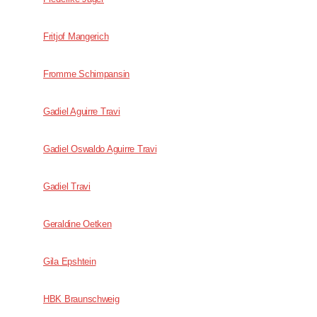
Fritjof Mangerich
Fromme Schimpansin
Gadiel Aguirre Travi
Gadiel Oswaldo Aguirre Travi
Gadiel Travi
Geraldine Oetken
Gila Epshtein
HBK Braunschweig