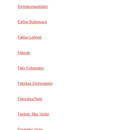
Erinnerungsetüden
Esther Buttersack
Fabian Lehnert
Februar
Felix Koberstein
Felizitas Zechmeister
Franziska Nast
Frederic Mac Vetter
Frederike Jäger