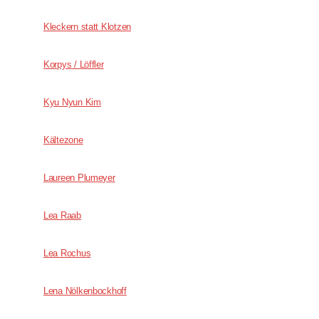
Kleckern statt Klotzen
Korpys / Löffler
Kyu Nyun Kim
Kältezone
Laureen Plumeyer
Lea Raab
Lea Rochus
Lena Nölkenbockhoff