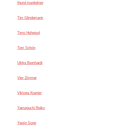
thurid manleitner
Tim Glindemann
Timo Hoheisel
Tom Schön
Ulrike Bernhardt
Vier Zimmer
Viktoria Kramer
Yamaguchi Reiko
Yeojin Song