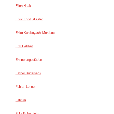
Ellen Haak
Enric Fort-Ballester
Erika Kurebayashi Morsbach
Erik Gebbert
Erinnerungsetüden
Esther Buttersack
Fabian Lehnert
Februar
Felix Koberstein