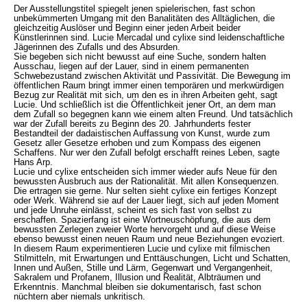
Der Ausstellungstitel spiegelt jenen spielerischen, fast schon
unbekümmerten Umgang mit den Banalitäten des Alltäglichen, die
gleichzeitig Auslöser und Beginn einer jeden Arbeit beider
Künstlerinnen sind. Lucie Mercadal und cylixe sind leidenschaftliche
Jägerinnen des Zufalls und des Absurden.
Sie begeben sich nicht bewusst auf eine Suche, sondern halten
Ausschau, liegen auf der Lauer, sind in einem permanenten
Schwebezustand zwischen Aktivität und Passivität. Die Bewegung im
öffentlichen Raum bringt immer einen temporären und merkwürdigen
Bezug zur Realität mit sich, um den es in ihren Arbeiten geht, sagt
Lucie. Und schließlich ist die Öffentlichkeit jener Ort, an dem man
dem Zufall so begegnen kann wie einem alten Freund. Und tatsächlich
war der Zufall bereits zu Beginn des 20. Jahrhunderts fester
Bestandteil der dadaistischen Auffassung von Kunst, wurde zum
Gesetz aller Gesetze erhoben und zum Kompass des eigenen
Schaffens. Nur wer den Zufall befolgt erschafft reines Leben, sagte
Hans Arp.
Lucie und cylixe entscheiden sich immer wieder aufs Neue für den
bewussten Ausbruch aus der Rationalität. Mit allen Konsequenzen.
Die ertragen sie gerne. Nur selten sieht cylixe ein fertiges Konzept
oder Werk. Während sie auf der Lauer liegt, sich auf jeden Moment
und jede Unruhe einlässt, scheint es sich fast von selbst zu
erschaffen. Spazierfang ist eine Wortneuschöpfung, die aus dem
bewussten Zerlegen zweier Worte hervorgeht und auf diese Weise
ebenso bewusst einen neuen Raum und neue Beziehungen evoziert.
In diesem Raum experimentieren Lucie und cylixe mit filmischen
Stilmitteln, mit Erwartungen und Enttäuschungen, Licht und Schatten,
Innen und Außen, Stille und Lärm, Gegenwart und Vergangenheit,
Sakralem und Profanem, Illusion und Realität, Albträumen und
Erkenntnis. Manchmal bleiben sie dokumentarisch, fast schon
nüchtern aber niemals unkritisch.