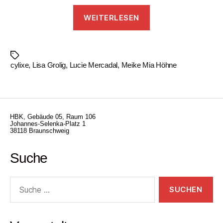
„Lucie
WEITERLESEN
Mercadal
/
cylixe“
Schlagwörter
cylixe
,
Lisa Grolig
,
Lucie Mercadal
,
Meike Mia Höhne
HBK, Gebäude 05, Raum 106
Johannes-Selenka-Platz 1
38118 Braunschweig
Suche
Suche
nach: