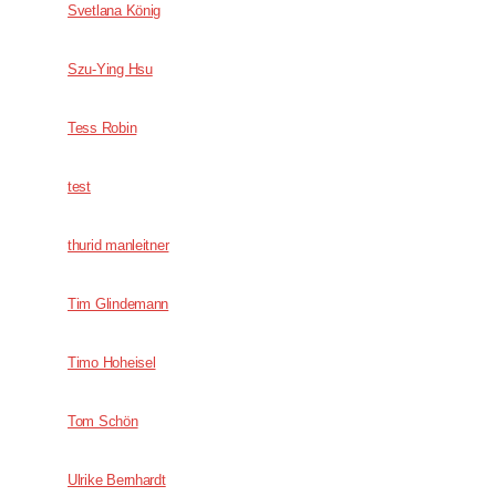
Svetlana König
Szu-Ying Hsu
Tess Robin
test
thurid manleitner
Tim Glindemann
Timo Hoheisel
Tom Schön
Ulrike Bernhardt