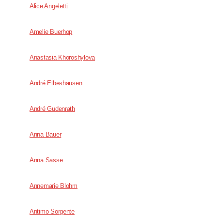
Alice Angeletti
Amelie Buerhop
Anastasia Khoroshylova
André Elbeshausen
André Gudenrath
Anna Bauer
Anna Sasse
Annemarie Blohm
Antimo Sorgente