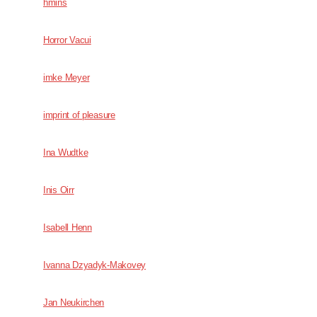
hmins
Horror Vacui
imke Meyer
imprint of pleasure
Ina Wudtke
Inis Oirr
Isabell Henn
Ivanna Dzyadyk-Makovey
Jan Neukirchen