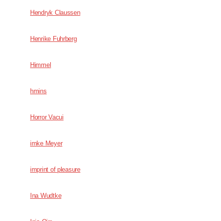
Hendryk Claussen
Henrike Fuhrberg
Himmel
hmins
Horror Vacui
imke Meyer
imprint of pleasure
Ina Wudtke