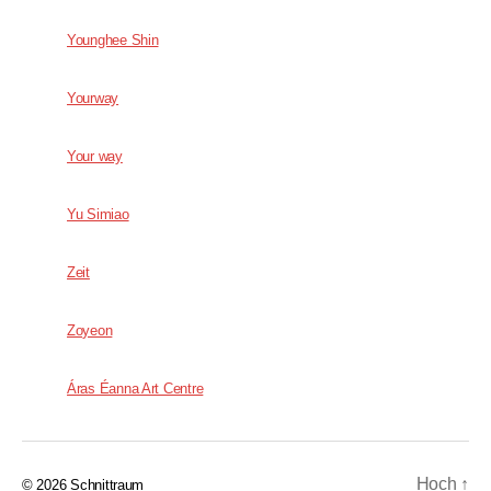
Younghee Shin
Yourway
Your way
Yu Simiao
Zeit
Zoyeon
Áras Éanna Art Centre
Hoch
↑
© 2026
Schnittraum