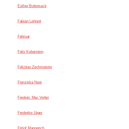
Esther Buttersack
Fabian Lehnert
Februar
Felix Koberstein
Felizitas Zechmeister
Franziska Nast
Frederic Mac Vetter
Frederike Jäger
Fritjof Mangerich