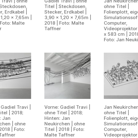
 Travi | ohne
Gadiel Travi | ohne
Jan Neukirchen
| Steckdosen,
Titel | Steckdosen,
ohne Titel |
r, Erdkabel |
Stecker, Erdkabel |
Folienplott, ei
 1,20 x 7,65m |
3,90 x 1,20 x 7,65m |
Simulationssof
 Foto: Malte
2018 | Foto: Malte
Computer,
r
Taffner
Videoprojektor
x 583 cm | 2018
Foto: Jan Neuk
 Gadiel Travi |
Vorne: Gadiel Travi |
Jan Neukirchen
tel | 2018;
ohne Titel | 2018;
ohne Titel |
: Jan
Hinten: Jan
Folienplott, ei
chen | ohne
Neukirchen | ohne
Simulationssof
 2018 | Foto:
Titel | 2018 | Foto:
Computer,
Taffner
Malte Taffner
Videoprojektor