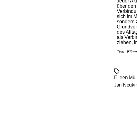
Jeder Akt
über den 
Verbindun
sich im M
sondern 
Grundvor
des Allta
als Verb
ziehen, i
Text: Eilee
Schlagwört
Eileen Mül
Jan Neuki