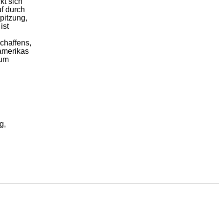
kt sich
uf durch
pitzung,
ist
chaffens,
damerikas
aum
g
,