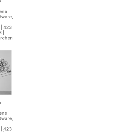
 |
gene
tware,
 | 423
 |
irchen
 |
gene
tware,
 | 423