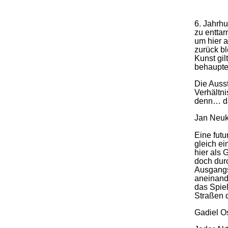
6. Jahrhu
zu enttar
um hier 
zurück bl
Kunst gil
behaupte
Die Ausst
Verhältni
denn… da 
Jan Neuki
Eine futu
gleich e
hier als 
doch dur
Ausgangs
aneinande
das Spiel
Straßen 
Gadiel Os