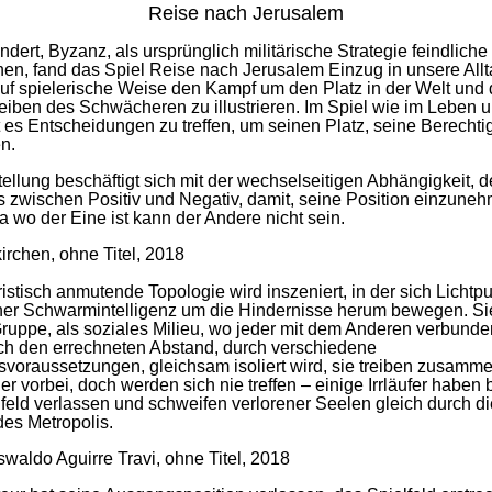
Reise nach Jerusalem
ndert, Byzanz, als ursprünglich militärische Strategie feindlich
nen, fand das Spiel Reise nach Jerusalem Einzug in unsere Allt
auf spielerische Weise den Kampf um den Platz in der Welt und
eiben des Schwächeren zu illustrieren. Im Spiel wie im Leben u
t es Entscheidungen zu treffen, um seinen Platz, seine Berecht
n.
ellung beschäftigt sich mit der wechselseitigen Abhängigkeit, 
s zwischen Positiv und Negativ, damit, seine Position einzune
wo der Eine ist kann der Andere nicht sein.
rchen, ohne Titel, 2018
ristisch anmutende Topologie wird inszeniert, in der sich Lichtp
iner Schwarmintelligenz um die Hindernisse herum bewegen. Si
Gruppe, als soziales Milieu, wo jeder mit dem Anderen verbunden
ch den errechneten Abstand, durch verschiedene
voraussetzungen, gleichsam isoliert wird, sie treiben zusamm
r vorbei, doch werden sich nie treffen – einige Irrläufer haben 
feld verlassen und schweifen verlorener Seelen gleich durch di
des Metropolis.
waldo Aguirre Travi, ohne Titel, 2018