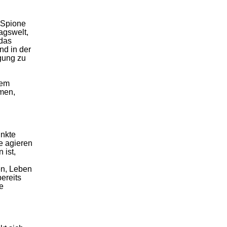
e Spione
agswelt,
 das
nd in der
igung zu
dem
hmen,
unkte
e agieren
 ist,
en, Leben
bereits
e