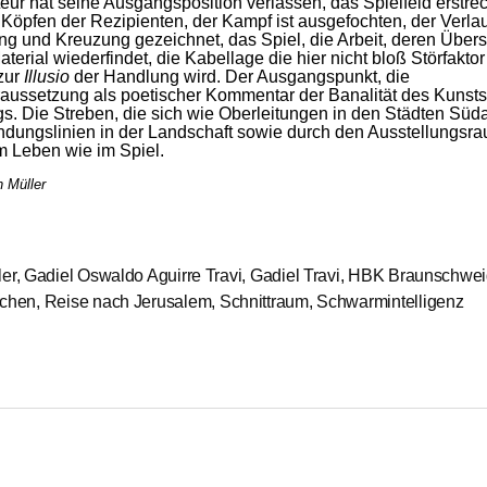
eur hat seine Ausgangsposition verlassen, das Spielfeld erstrec
Köpfen der Rezipienten, der Kampf ist ausgefochten, der Verla
g und Kreuzung gezeichnet, das Spiel, die Arbeit, deren Übers
aterial wiederfindet, die Kabellage die hier nicht bloß Störfaktor 
zur
Illusio
der Handlung wird. Der Ausgangspunkt, die
aussetzung als poetischer Kommentar der Banalität des Kunsts
gs. Die Streben, die sich wie Oberleitungen in den Städten Sü
indungslinien in der Landschaft sowie durch den Ausstellungsr
m Leben wie im Spiel.
n Müller
er
ler
,
Gadiel Oswaldo Aguirre Travi
,
Gadiel Travi
,
HBK Braunschwei
rchen
,
Reise nach Jerusalem
,
Schnittraum
,
Schwarmintelligenz