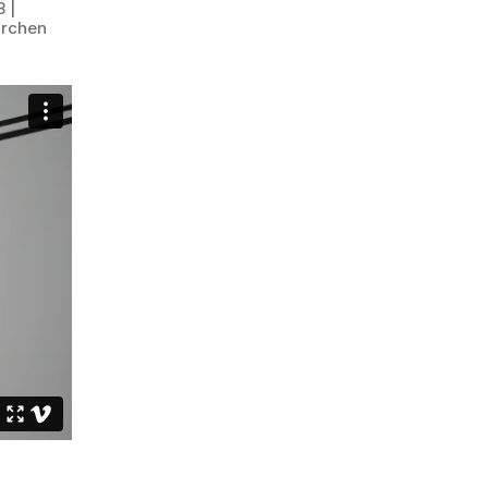
 |
irchen