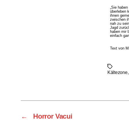
„Sie haben 
überleben k
ihnen geme
zwischen ih
nah zu sein
Jagd zurüc
haben mir 
einfach ganz
Text von M
Schlagwört
Kältezone
←
Horror Vacui