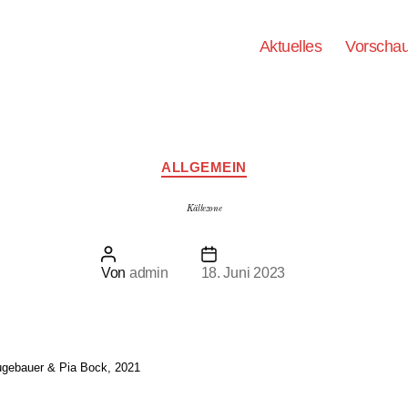
Aktuelles
Vorscha
Kategorien
ALLGEMEIN
Kältezone
Beitragsautor
Beitragsdatum
Von
admin
18. Juni 2023
ugebauer & Pia Bock, 2021