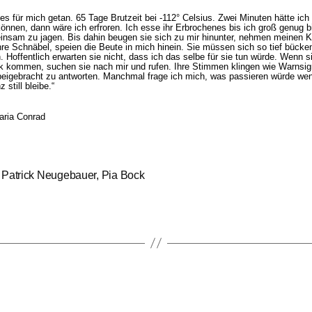
es für mich getan. 65 Tage Brutzeit bei -112° Celsius. Zwei Minuten hätte ich
önnen, dann wäre ich erfroren. Ich esse ihr Erbrochenes bis ich groß genug b
insam zu jagen. Bis dahin beugen sie sich zu mir hinunter, nehmen meinen K
re Schnäbel, speien die Beute in mich hinein. Sie müssen sich so tief bücke
. Hoffentlich erwarten sie nicht, dass ich das selbe für sie tun würde. Wenn s
k kommen, suchen sie nach mir und rufen. Ihre Stimmen klingen wie Warnsig
beigebracht zu antworten. Manchmal frage ich mich, was passieren würde wen
 still bleibe.“
aria Conrad
er
,
Patrick Neugebauer
,
Pia Bock