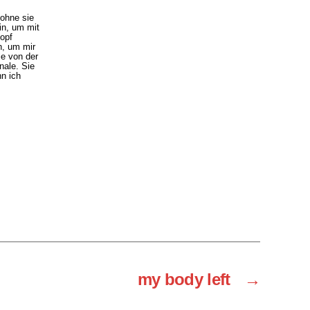
 ohne sie
in, um mit
opf
n, um mir
ie von der
nale. Sie
n ich
my body left
→