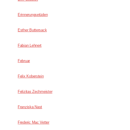
Erinnerungsetüden
Esther Buttersack
Fabian Lehnert
Februar
Felix Koberstein
Felizitas Zechmeister
Franziska Nast
Frederic Mac Vetter