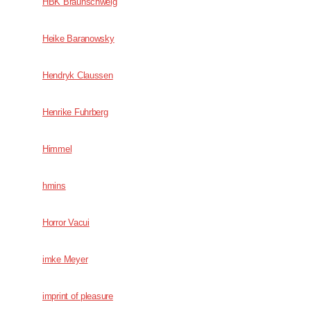
HBK Braunschweig
Heike Baranowsky
Hendryk Claussen
Henrike Fuhrberg
Himmel
hmins
Horror Vacui
imke Meyer
imprint of pleasure