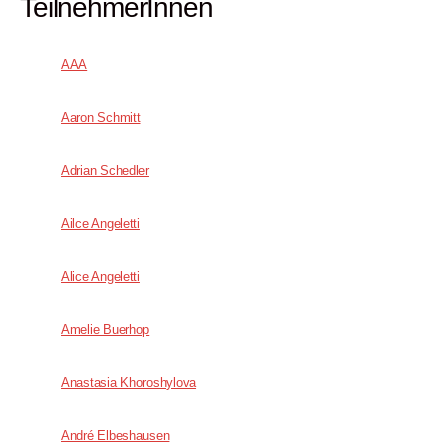
TeilnehmerInnen
AAA
Aaron Schmitt
Adrian Schedler
Ailce Angeletti
Alice Angeletti
Amelie Buerhop
Anastasia Khoroshylova
André Elbeshausen