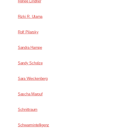
Renée ­Lindner
Rizki R. Utama
Rolf Pilarsky
Sandra Hampe
Sandy Scholze
Sara Wieckenberg
Sascha Marouf
Schnittraum
Schwarmintelligenz