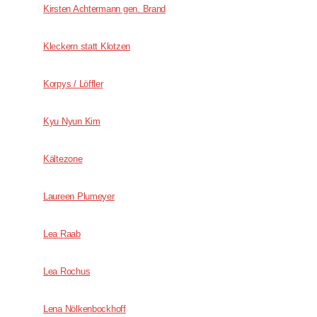
Kirsten Achtermann gen. Brand
Kleckern statt Klotzen
Korpys / Löffler
Kyu Nyun Kim
Kältezone
Laureen Plumeyer
Lea Raab
Lea Rochus
Lena Nölkenbockhoff