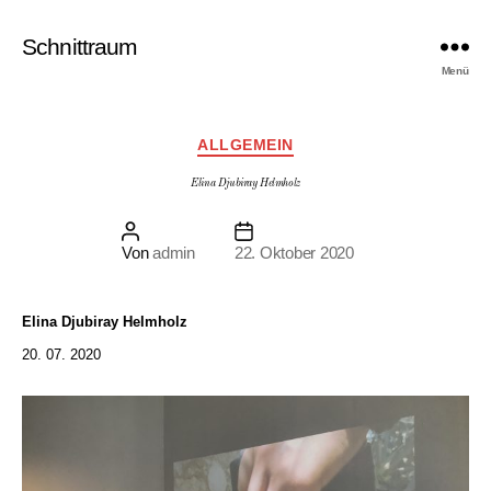
Schnittraum
Menü
Kategorien
ALLGEMEIN
Elina Djubiray Helmholz
Beitragsautor
Beitragsdatum
Von
admin
22. Oktober 2020
Elina Djubiray Helmholz
20. 07. 2020